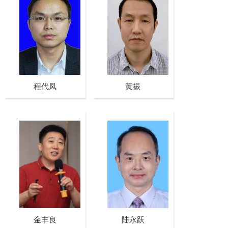
程代凤
黄振
金丰良
陆永跃