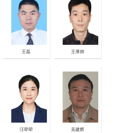
王磊
王厚帅
汪荦荦
吴建辉