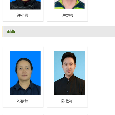
许小霞
许益镌
副高
岑伊静
陈敬祥