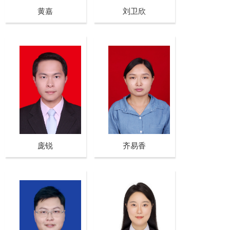
黄嘉
刘卫欣
庞锐
齐易香