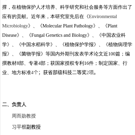
撑，在植物保护人才培养、科学研究和社会服务等方面作出了
应有的贡献。近年来，
本研究室先后
在《
Environmental
Microbiology
》、《
Molecular Plant Pathology
》、《
Plant
Disease
》、《
Fungal Genetics and Biology
》、《中国农业科
学》、《
中国水稻科学
》、《植物保护学报》、《植物病理学
报》、《菌物学报》等国内外期刊发表学术论文近
100
篇；编
撰教材
8
部、专著
4
部；获国家授权专利
16
件；制定国家、
行
业、地方标准
4
个；
获省部级科技
二
等奖
2
项
。
二、负责人
周而勋教授
习平根
副教授