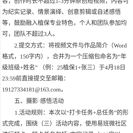
容，创作时长不超过
1-3
分钟原创短视频，内容可
为纪实记录、情景演绎、创意剪辑或自述感悟
等，鼓励融入植保专业特色，个人和团队参加均
可，团队不超过
3
人。
2.
提交方式：将视频文件与作品简介（
Word
格式，
150
字内），合并为一个压缩包命名为“年
级班级
+
姓名” （例：
25
植保
1+
张三）于
4
月
18
日
23:59
前直接提交至邮箱：
19127334181@163.com
。
五、摄影
·
感悟活动
1.
活动规则：本次以“
打卡任务
+
总任务
”的形
式完成，围绕（三）活动内容，使用
易班微社区