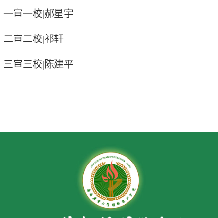
一审一校|郝星宇
二审二校|祁轩
三审三校|陈建平