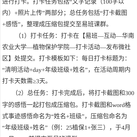
进行打卡。打卡任务包括“
文字记录（
100
字以
内）
+
照片上传
”两部分；总任务包括“
打卡截图
+
感悟
”，整理成压缩包提交至易班课群。
（
1
）
打卡任务：打卡在【易班—互动—华南
农业大学—植物保护学院—打卡活动—发布微社
区】处提交。打卡模板如下：每日打卡标题为：
“清明活动
+day+
年级班级
+
姓名”，在活动周期内
打卡天数需≥
3
天。
（
2
）总任务：打卡完成后，将打卡截图和
300
字的感悟一起打包成压缩包。打卡截图和
word
格
式事迹感悟命名为“姓名
+
班级”，压缩包命名为
“
年级班级
+
姓名
”（例：
25
植保
1+
张三），于
4
月