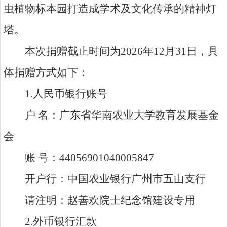
虫植物标本园打造成学术及文化传承的精神灯
塔。
本次捐赠截止时间为
2026
年
12
月
31
日，具
体捐赠方式如下：
1.
人民币银行账号
户 名：广东省华南农业大学教育发展基金
会
账 号：
44056901040005847
开户行：中国农业银行广州市五山支行
请注明：赵善欢院士纪念馆建设专用
2.
外币银行汇款